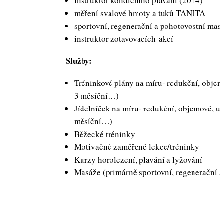
instruktor kondičního plavání (2014)
měření svalové hmoty a tuků TANITA
sportovní, regenerační a pohotovostní ma
instruktor zotavovacích akcí
Služby:
Tréninkové plány na míru- redukční, obje
3 měsíční…)
Jídelníček na míru- redukční, objemové, u
měsíční…)
Běžecké tréninky
Motivačně zaměřené lekce/tréninky
Kurzy horolezení, plavání a lyžování
Masáže (primárně sportovní, regenerační 