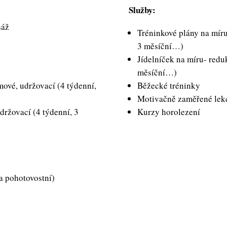
Služby:
sáž
Tréninkové plány na míru
3 měsíční…)
Jídelníček na míru- redu
měsíční…)
mové, udržovací (4 týdenní,
Běžecké tréninky
Motivačně zaměřené lek
držovací (4 týdenní, 3
Kurzy horolezení
a pohotovostní)