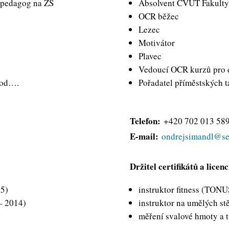
í pedagog na ZŠ
Absolvent ČVUT Fakulty 
OCR běžec
Lezec
Motivátor
Plavec
Vedoucí OCR kurzů pro 
pod….
Pořadatel příměstských 
Telefon:
+420 702 013 58
E-mail:
ondrejsimandl@s
Držitel certifikátů a licenc
15)
instruktor fitness (TON
 – 2014)
instruktor na umělých st
měření svalové hmoty a 