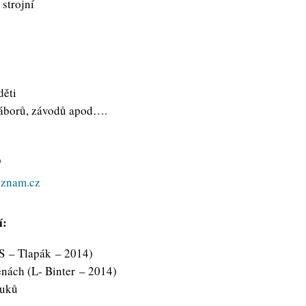
strojní
děti
táborů, závodů apod….
9
eznam.cz
í:
US – Tlapák – 2014)
ěnách (L- Binter – 2014)
tuků