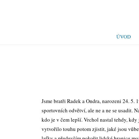
ÚVOD
Jsme bratři Radek a Ondra, narozeni 24. 5. 1
sportovních odvětví, ale ne a ne se usadit.
kdo je v čem lepší. Vrchol nastal tehdy, kdy
vytvořilo touhu potom zjistit, jaké jsou vů
laťky a především pokořit lidské hranice m