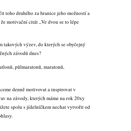
čit toho druhého za hranice jeho možností a
e motivační citát ,,Ve dvou se to lépe
m takových výzev, do kterých se obyčejný
lněných závodů dnes?
atlonů, půlmaratonů, maratonů,
chceme denně motivovat a inspirovat v
prav na závody, kterých máme na rok 20xy
žete spolu s jídelníčkem nechat vytvořit od
ohlasy.
.