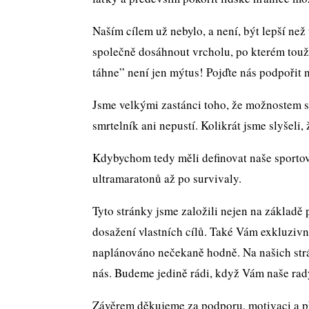
Naším cílem už nebylo, a není, být lepší ne
společně dosáhnout vrcholu, po kterém touží
táhne” není jen mýtus! Pojďte nás podpořit 
Jsme velkými zastánci toho, že možnostem s
smrtelník ani nepustí. Kolikrát jsme slyšeli
Kdybychom tedy měli definovat naše sportov
ultramaratonů až po survivaly.
Tyto stránky jsme založili nejen na základě 
dosažení vlastních cílů. Také Vám exkluziv
naplánováno nečekaně hodně. Na našich strán
nás. Budeme jedině rádi, když Vám naše rad
Závěrem děkujeme za podporu, motivaci a p