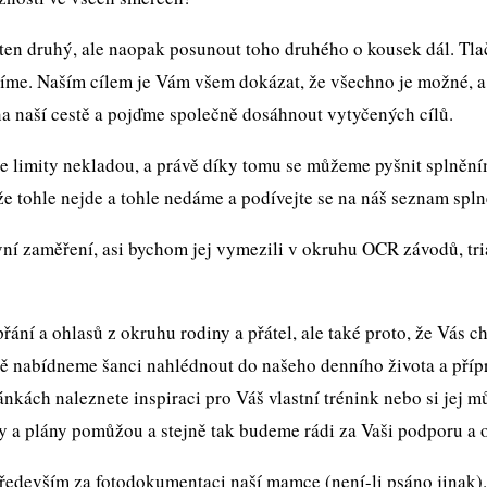
ž ten druhý, ale naopak posunout toho druhého o kousek dál. Tla
me. Naším cílem je Vám všem dokázat, že všechno je možné, a ž
na naší cestě a pojďme společně dosáhnout vytyčených cílů.
e limity nekladou, a právě díky tomu se můžeme pyšnit splnění
, že tohle nejde a tohle nedáme a podívejte se na náš seznam sp
ní zaměření, asi bychom jej vymezili v okruhu OCR závodů, tri
přání a ohlasů z okruhu rodiny a přátel, ale také proto, že Vás 
ně nabídneme šanci nahlédnout do našeho denního života a pří
kách naleznete inspiraci pro Váš vlastní trénink nebo si jej mů
y a plány pomůžou a stejně tak budeme rádi za Vaši podporu a 
ředevším za fotodokumentaci naší mamce (není-li psáno jinak)