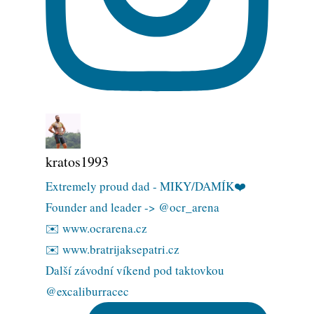
kratos1993
Extremely proud dad - MIKY/DAMÍK❤️
Founder and leader -> @ocr_arena
✉️ www.ocrarena.cz
✉️ www.bratrijaksepatri.cz
Další závodní víkend pod taktovkou
@excaliburracec