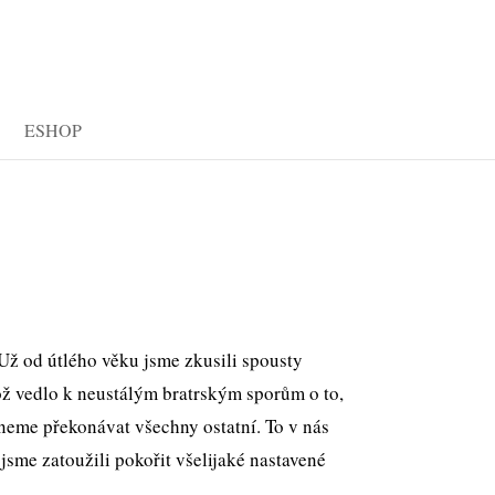
ESHOP
 Už od útlého věku jsme zkusili spousty
což vedlo k neustálým bratrským sporům o to,
čneme překonávat všechny ostatní. To v nás
jsme zatoužili pokořit všelijaké nastavené