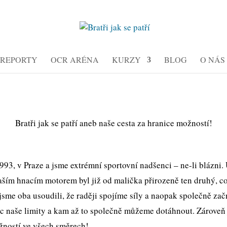
REPORTY
OCR ARÉNA
KURZY
BLOG
O NÁS
Bratři jak se patří aneb naše cesta za hranice možností!
993, v Praze a jsme extrémní sportovní nadšenci – ne-li blázni.
 Naším hnacím motorem byl již od malička přirozeně ten druhý, 
 jsme oba usoudili, že raději spojíme síly a naopak společně za
bec naše limity a kam až to společně můžeme dotáhnout. Zároveň 
ožností ve všech směrech!