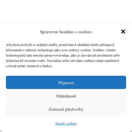
Spravovat Souhlas s cookies
Abychom poskytli co nejlepší služby, používáme k ukládání a/nebo přístupu k
informacím o zařízení, technologie jako jsou soubory cookies. Souhlas s těmito
technologiemi nám umožní zpracovávat údaje, jako je chování při procházení nebo
jedinečná ID na tomto webu. Nesouhlas nebo odvolání souhlasu může nepříznivě
ovlivnit určité vlastnosti a funkce.
SwimRun – Slapy 2019
Příjmout
12. 9. 2019
Odmítnout
MČR 2019
Zobrazit předvolby
1. 9. 2019
Zásady cookies