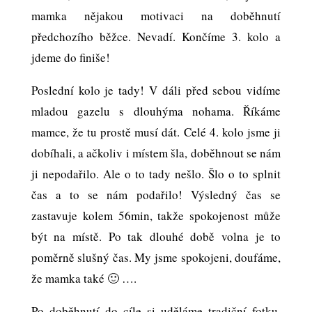
mamka nějakou motivaci na doběhnutí
předchozího běžce. Nevadí. Končíme 3. kolo a
jdeme do finiše!
Poslední kolo je tady! V dáli před sebou vidíme
mladou gazelu s dlouhýma nohama. Říkáme
mamce, že tu prostě musí dát. Celé 4. kolo jsme ji
dobíhali, a ačkoliv i místem šla, doběhnout se nám
ji nepodařilo. Ale o to tady nešlo. Šlo o to splnit
čas a to se nám podařilo! Výsledný čas se
zastavuje kolem 56min, takže spokojenost může
být na místě. Po tak dlouhé době volna je to
poměrně slušný čas. My jsme spokojeni, doufáme,
že mamka také 🙂 ….
Po doběhnutí do cíle si uděláme tradiční fotku,