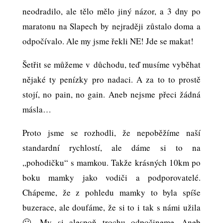
neodradilo, ale tělo mělo jiný názor, a 3 dny po
maratonu na Slapech by nejraději zůstalo doma a
odpočívalo. Ale my jsme řekli NE! Jde se makat!
Šetřit se můžeme v důchodu, teď musíme vyběhat
nějaké ty penízky pro nadaci. A za to to prostě
stojí, no pain, no gain. Aneb nejsme přeci žádná
másla…
Proto jsme se rozhodli, že nepoběžíme naší
standardní rychlostí, ale dáme si to na
,,pohodičku“ s mamkou. Takže krásných 10km po
boku mamky jako vodiči a podporovatelé.
Chápeme, že z pohledu mamky to byla spíše
buzerace, ale doufáme, že si to i tak s námi užila
🙂 My si alespoň trochu odpočineme. Aneb