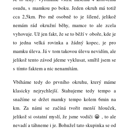
osudu, s mamkou po boku. Jeden okruh má totiž
cca 2,5km. Pro mě osobně to je šílené, jelikož
nemám rád okružní běhy, mamce to ale zcela
vyhovuje. Už jen fakt, že se to běží v oboře, kde je
to jedna velká rovinka a žádný kopec, je pro
mamku úleva. Já v tom takovou úlevu nevidím, ale
jelikož tento závod jdeme vyklusat, smířil jsem se
s tímto faktem a nic nenamítám.
Vbíháme tedy do prvního okruhu, který máme
klasicky nejrychlejší. Stahujeme tedy tempo a
snažíme se držet mamky tempo kolem 6min na
km. Za námi se začíná tvořit menší hlouček,
jelikož si ostatní myslí, že jsme vodiči 😀 , to ale
nevadí a táhneme i je. Bohužel tato skupinka se od