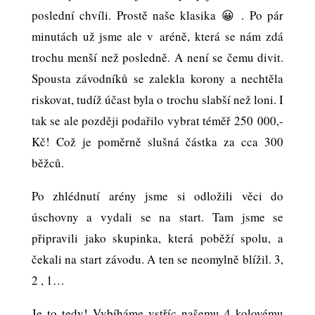
poslední chvíli. Prostě naše klasika 😀 . Po pár
minutách už jsme ale v aréně, která se nám zdá
trochu menší než posledně. A není se čemu divit.
Spousta závodníků se zalekla korony a nechtěla
riskovat, tudíž účast byla o trochu slabší než loni. I
tak se ale později podařilo vybrat téměř 250 000,-
Kč! Což je poměrně slušná částka za cca 300
běžců.
Po zhlédnutí arény jsme si odložili věci do
úschovny a vydali se na start. Tam jsme se
připravili jako skupinka, která poběží spolu, a
čekali na start závodu. A ten se neomylně blížil. 3,
2 , 1…
Je to tedy! Vybíháme vstříc našemu 4 kolovému