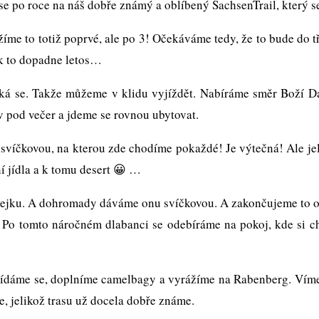
ase po roce na náš dobře známý a oblíbený SachsenTrail, který
 totiž poprvé, ale po 3! Očekáváme tedy, že to bude do třet
ak to dopadne letos…
akže můžeme v klidu vyjíždět. Nabíráme směr Boží Dar, h
 v pod večer a jdeme se rovnou ubytovat.
vou, na kterou zde chodíme pokaždé! Je výtečná! Ale jel
í jídla a k tomu desert 😀 …
u. A dohromady dáváme onu svíčkovou. A zakončujeme to ov
. Po tomto náročném dlabanci se odebíráme na pokoj, kde si chv
e, doplníme camelbagy a vyrážíme na Rabenberg. Víme, že
e, jelikož trasu už docela dobře známe.