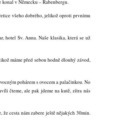
 se konal v Německu – Rabenbergu.
ice všeho dobrého, jelikož oproti prvnímu
otel Sv. Anna. Naše klasika, která se už
ikož máme před sebou hodně dlouhý závod,
ocným pohárem s ovocem a palačinkou. No
íli čteme, ale pak jdeme na kutě, zítra nás
 cesta nám zabere ještě nějakých 30min.