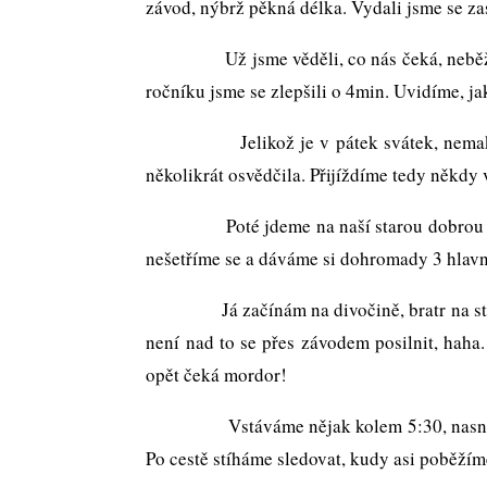
závod, nýbrž pěkná délka. Vydali jsme se z
Už jsme věděli, co nás čeká, neběžíme to
ročníku jsme se zlepšili o 4min. Uvidíme, j
Jelikož je v pátek svátek, nemaká se. T
několikrát osvědčila. Přijíždíme tedy někdy
Poté jdeme na naší starou dobrou svíčko
nešetříme se a dáváme si dohromady 3 hlavn
Já začínám na divočině, bratr na stejk
není nad to se přes závodem posilnit, haha
opět čeká mordor!
Vstáváme nějak kolem 5:30, nasnídáme s
Po cestě stíháme sledovat, kudy asi poběžím