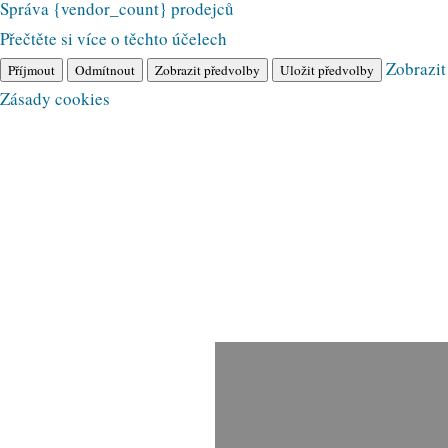
Správa {vendor_count} prodejců
Přečtěte si více o těchto účelech
Zobrazit
Příjmout
Odmítnout
Zobrazit předvolby
Uložit předvolby
Zásady cookies