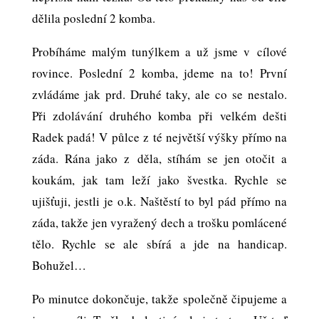
dělila poslední 2 komba.
Probíháme malým tunýlkem a už jsme v cílové
rovince. Poslední 2 komba, jdeme na to! První
zvládáme jak prd. Druhé taky, ale co se nestalo.
Při zdolávání druhého komba při velkém dešti
Radek padá! V půlce z té největší výšky přímo na
záda. Rána jako z děla, stíhám se jen otočit a
koukám, jak tam leží jako švestka. Rychle se
ujišťuji, jestli je o.k. Naštěstí to byl pád přímo na
záda, takže jen vyražený dech a trošku pomlácené
tělo. Rychle se ale sbírá a jde na handicap.
Bohužel…
Po minutce dokončuje, takže společně čipujeme a