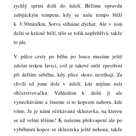
rychlý sprint dolů do údolí. Běžíme opravdu
zabijáckým tempem, kdy se naše tempo blíží
k 3:30min/km. Sotva stíháme dýchat. Ale v tom
dešti se krásně běží, tělo se tolik nepřehřívá, takže
to jde.
V půlce cesty po běhu po louce musíme ještě
zdolat irskou lavici, což je takové milé zpestření
při delším seběhu, kdy plíce skoro nestíhají. Za
chvíli už jsme dole v údolí, kde míjíme naši
občerstvovačku. Vzhledem k dešti jí ale
vynecháváme a šineme si to kopcem nahoru, kde
víme, že je námi očekávaná skluzavka, na kterou
se už velmi těšíme! K našemu překvapení ale po
vyběhnutí kopce se skluzavka ještě nekoná, takže