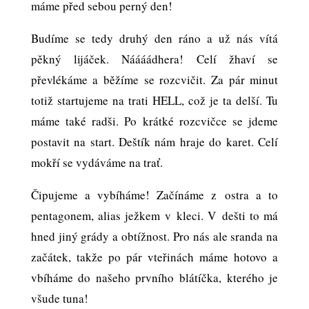
máme před sebou perný den!
Budíme se tedy druhý den ráno a už nás vítá
pěkný lijáček. Náááádhera! Celí žhaví se
převlékáme a běžíme se rozcvičit. Za pár minut
totiž startujeme na trati HELL, což je ta delší. Tu
máme také radši. Po krátké rozcvičce se jdeme
postavit na start. Deštík nám hraje do karet. Celí
mokří se vydáváme na trať.
Čipujeme a vybíháme! Začínáme z ostra a to
pentagonem, alias ježkem v kleci. V dešti to má
hned jiný grády a obtížnost. Pro nás ale sranda na
začátek, takže po pár vteřinách máme hotovo a
vbíháme do našeho prvního blátíčka, kterého je
všude tuna!