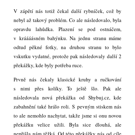
V zápětí nás totiž čekal další rybníček, což by
nebyl až takový problém. Co ale následovalo, byla
opravdu lahůdka. Plazení se pod ostnáčem,
v kráááásném bahýnku. Na jednu stranu máme
odtud pěkné fotky, na druhou stranu to bylo
vskutku vydatné, protože pak následovaly další 2
překážky, kde byly potřeba ruce.
Prvně nás čekaly klasické kruhy a ručkování
s nimi přes kolíky. To ještě šlo. Pak ale
následovala nová překážka od Shybuj.cz, kde
zabahnění také hrálo roli. S pevným stiskem nás
to ale nemohlo nachytat, takže jsme si onu novou
překážku velice užili. Byla sice dlouhá, ale
nepřišla nám těžká. Od této překážky nás od cíle