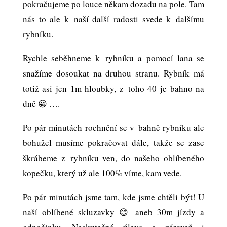
pokračujeme po louce někam dozadu na pole. Tam
nás to ale k naší další radosti svede k dalšímu
rybníku.
Rychle seběhneme k rybníku a pomocí lana se
snažíme dosoukat na druhou stranu. Rybník má
totiž asi jen 1m hloubky, z toho 40 je bahno na
dně 😀 ….
Po pár minutách rochnění se v bahně rybníku ale
bohužel musíme pokračovat dále, takže se zase
škrábeme z rybníku ven, do našeho oblíbeného
kopečku, který už ale 100% víme, kam vede.
Po pár minutách jsme tam, kde jsme chtěli být! U
naší oblíbené skluzavky 😊 aneb 30m jízdy a