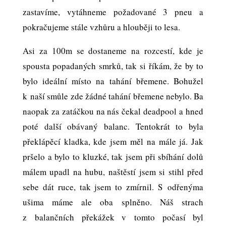
zastavíme, vytáhneme požadované 3 pneu a
pokračujeme stále vzhůru a hlouběji to lesa.
Asi za 100m se dostaneme na rozcestí, kde je
spousta popadaných smrků, tak si říkám, že by to
bylo ideální místo na tahání břemene. Bohužel
k naší smůle zde žádné tahání břemene nebylo. Ba
naopak za zatáčkou na nás čekal deadpool a hned
poté další obávaný balanc. Tentokrát to byla
překlápěcí kladka, kde jsem měl na mále já. Jak
pršelo a bylo to kluzké, tak jsem při sbíhání dolů
málem upadl na hubu, naštěstí jsem si stihl před
sebe dát ruce, tak jsem to zmírnil. S odřenýma
ušima máme ale oba splněno. Náš strach
z balančních překážek v tomto počasí byl