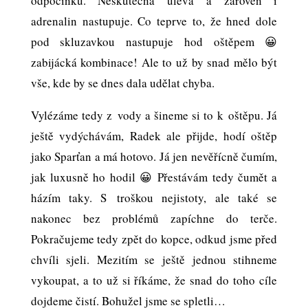
odpočinku. Neskutečná úleva a zároveň i
adrenalin nastupuje. Co teprve to, že hned dole
pod skluzavkou nastupuje hod oštěpem 😀
zabijácká kombinace! Ale to už by snad mělo být
vše, kde by se dnes dala udělat chyba.
Vylézáme tedy z vody a šineme si to k oštěpu. Já
ještě vydýchávám, Radek ale přijde, hodí oštěp
jako Sparťan a má hotovo. Já jen nevěřícně čumím,
jak luxusně ho hodil 😀 Přestávám tedy čumět a
házím taky. S troškou nejistoty, ale také se
nakonec bez problémů zapíchne do terče.
Pokračujeme tedy zpět do kopce, odkud jsme před
chvíli sjeli. Mezitím se ještě jednou stihneme
vykoupat, a to už si říkáme, že snad do toho cíle
dojdeme čistí. Bohužel jsme se spletli…