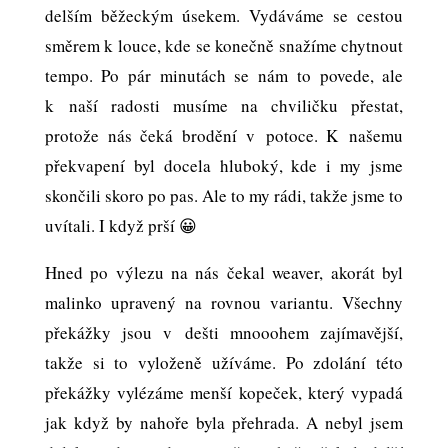
delším běžeckým úsekem. Vydáváme se cestou
směrem k louce, kde se konečně snažíme chytnout
tempo. Po pár minutách se nám to povede, ale
k naší radosti musíme na chviličku přestat,
protože nás čeká brodění v potoce. K našemu
překvapení byl docela hluboký, kde i my jsme
skončili skoro po pas. Ale to my rádi, takže jsme to
uvítali. I když prší 😀
Hned po výlezu na nás čekal weaver, akorát byl
malinko upravený na rovnou variantu. Všechny
překážky jsou v dešti mnooohem zajímavější,
takže si to vyloženě užíváme. Po zdolání této
překážky vylézáme menší kopeček, který vypadá
jak když by nahoře byla přehrada. A nebyl jsem