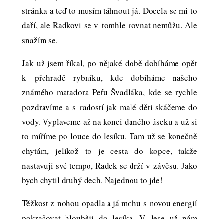
stránka a teď to musím táhnout já. Docela se mi to
daří, ale Radkovi se v tomhle rovnat nemůžu. Ale
snažím se.
Jak už jsem říkal, po nějaké době dobíháme opět
k přehradě rybníku, kde dobíháme našeho
známého matadora Peťu Švadláka, kde se rychle
pozdravíme a s radostí jak malé děti skáčeme do
vody. Vyplaveme až na konci daného úseku a už si
to míříme po louce do lesíku. Tam už se konečně
chytám, jelikož to je cesta do kopce, takže
nastavuji své tempo, Radek se drží v závěsu. Jako
bych chytil druhý dech. Najednou to jde!
Těžkost z nohou opadla a já mohu s novou energií
pokračovat hlouběji do lesíka. V lese už nám