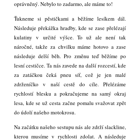
oprávněný. Nebylo to zadarmo, ale máme to!
Ťukneme si pěstičkami a běžíme lesíkem dál.
Následuje překážka hradby, kde se zase přelézají
kulatiny v určité výšce. To už ale není tak
náročné, takže za chvilku máme hotovo a zase
následuje delší běh. Pro změnu teď běžíme po
lesní cestičce. Ta nás zavede na další rozcestí, kde
za zatáčkou čeká pneu síť, což je jen malé
zdrženíčko v naší cestě do cíle. Přelézáme
rychlostí blesku a pokračujeme na samý okraj
lesa, kde se už cesta začne pomalu svažovat zpět
do údolí našeho motokrosu.
Na začátku našeho sestupu nás ale zdrží slackline,
kterou musíme v rychlosti zdolat. A následuje