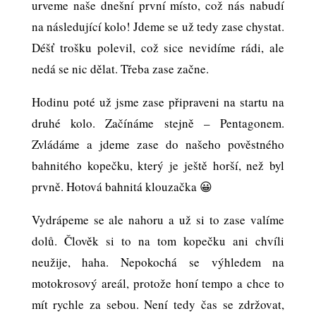
urveme naše dnešní první místo, což nás nabudí
na následující kolo! Jdeme se už tedy zase chystat.
Déšť trošku polevil, což sice nevidíme rádi, ale
nedá se nic dělat. Třeba zase začne.
Hodinu poté už jsme zase připraveni na startu na
druhé kolo. Začínáme stejně – Pentagonem.
Zvládáme a jdeme zase do našeho pověstného
bahnitého kopečku, který je ještě horší, než byl
prvně. Hotová bahnitá klouzačka 😀
Vydrápeme se ale nahoru a už si to zase valíme
dolů. Člověk si to na tom kopečku ani chvíli
neužije, haha. Nepokochá se výhledem na
motokrosový areál, protože honí tempo a chce to
mít rychle za sebou. Není tedy čas se zdržovat,