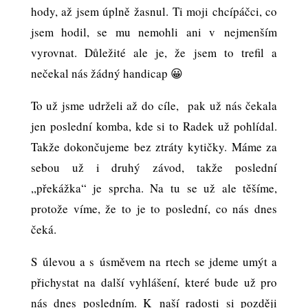
hody, až jsem úplně žasnul. Ti moji chcípáčci, co
jsem hodil, se mu nemohli ani v nejmenším
vyrovnat. Důležité ale je, že jsem to trefil a
nečekal nás žádný handicap 😀
To už jsme udrželi až do cíle, pak už nás čekala
jen poslední komba, kde si to Radek už pohlídal.
Takže dokončujeme bez ztráty kytičky. Máme za
sebou už i druhý závod, takže poslední
,,překážka“ je sprcha. Na tu se už ale těšíme,
protože víme, že to je to poslední, co nás dnes
čeká.
S úlevou a s úsměvem na rtech se jdeme umýt a
přichystat na další vyhlášení, které bude už pro
nás dnes posledním. K naší radosti si později