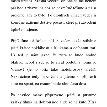
místo určení. Krásná večerní obloha se má během
pár hodit zkazit, na což se nesmírně těšíme a už si
přejeme, aby to bylo! Po dlouhých vlnách veder si
konečně užijeme deštivé počasí, které při závodění
úplně milujeme.
Přijíždíme asi kolem půl 9. večer, takže stíháme
ještě krátce poklábosit s klukama a očíhnout trať.
Už teď je nám jasné, že zítra to bude hodně
blátivé, neboť i zde je to areál podobný tomu ve
Vranově (je to totiž také motokrosový areál).
Neztrácíme tedy moc času a jdeme si připravit
auto na spaní, na ostatní bude ráno času dost.
Po chvilce máme připraveno, ještě si pustíme
krátký filmík na dobrou noc a jde se na kutě. Zítra