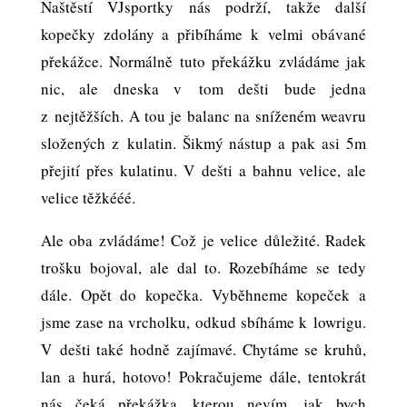
Naštěstí VJsportky nás podrží, takže další
kopečky zdolány a přibíháme k velmi obávané
překážce. Normálně tuto překážku zvládáme jak
nic, ale dneska v tom dešti bude jedna
z nejtěžších. A tou je balanc na sníženém weavru
složených z kulatin. Šikmý nástup a pak asi 5m
přejití přes kulatinu. V dešti a bahnu velice, ale
velice těžkééé.
Ale oba zvládáme! Což je velice důležité. Radek
trošku bojoval, ale dal to. Rozebíháme se tedy
dále. Opět do kopečka. Vyběhneme kopeček a
jsme zase na vrcholku, odkud sbíháme k lowrigu.
V dešti také hodně zajímavé. Chytáme se kruhů,
lan a hurá, hotovo! Pokračujeme dále, tentokrát
nás čeká překážka, kterou nevím, jak bych