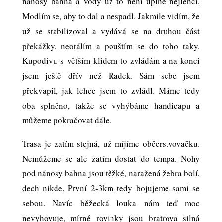
nánosy bahna a vody už to není úplně nejlehčí.
Modlím se, aby to dal a nespadl. Jakmile vidím, že
už se stabilizoval a vydává se na druhou část
překážky, neotálím a pouštím se do toho taky.
Kupodivu s větším klidem to zvládám a na konci
jsem ještě dřív než Radek. Sám sebe jsem
překvapil, jak lehce jsem to zvládl. Máme tedy
oba splněno, takže se vyhýbáme handicapu a
můžeme pokračovat dále.
Trasa je zatím stejná, už míjíme občerstvovačku.
Nemůžeme se ale zatím dostat do tempa. Nohy
pod nánosy bahna jsou těžké, naražená žebra bolí,
dech nikde. První 2-3km tedy bojujeme sami se
sebou. Navíc běžecká louka nám teď moc
nevyhovuje, mírné rovinky jsou bratrova silná