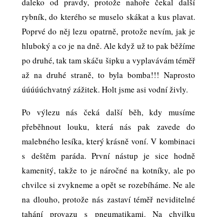
daleko od pravdy, protože nahoře čekal další
rybník, do kterého se muselo skákat a kus plavat.
Poprvé do něj lezu opatrně, protože nevím, jak je
hluboký a co je na dně. Ale když už to pak běžíme
po druhé, tak tam skáču šipku a vyplavávám téměř
až na druhé straně, to byla bomba!!! Naprosto
úúúúúchvatný zážitek. Holt jsme asi vodní živly.
Po výlezu nás čeká další běh, kdy musíme
přeběhnout louku, která nás pak zavede do
malebného lesíka, který krásně voní. V kombinaci
s deštěm paráda. První nástup je sice hodně
kamenitý, takže to je náročné na kotníky, ale po
chvilce si zvykneme a opět se rozebíháme. Ne ale
na dlouho, protože nás zastaví téměř neviditelné
tahání provazu s pneumatikami. Na chvilku