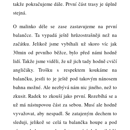
takže pokračujeme dále. První část trasy je úplně
stejná.
O malinko déle se zase zastavujeme na první
balančce. Ta vypadá ještě hrůzostrašněji než na
začátku. Jelikož jsme vybíhali už skoro víc jak
30min od prvního běžce, bylo před námi hodně
lidí. Takže jsme viděli, že už jich tady hodně cvičí
angličáky. Trošku s respektem koukáme na
balančku, jestli to je ještě pod takovým nánosem
bahna možné. Ale nezbývá nám nic jiného, než to
zkusit. Radek to zkouší jako první. Rozebíhá se a
už má nástupovou část za sebou. Musí ale hodně
vyvažovat, aby nespadl. Se zatajeným dechem to
sleduji, jelikož se celá ta balančka houpe a pod