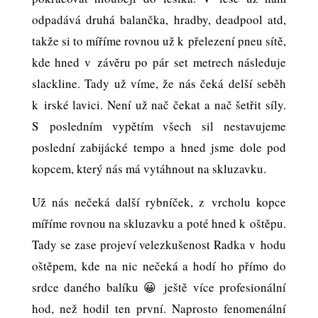
odpadává druhá balančka, hradby, deadpool atd,
takže si to míříme rovnou už k přelezení pneu sítě,
kde hned v závěru po pár set metrech následuje
slackline. Tady už víme, že nás čeká delší seběh
k irské lavici. Není už nač čekat a nač šetřit síly.
S posledním vypětím všech sil nestavujeme
poslední zabijácké tempo a hned jsme dole pod
kopcem, který nás má vytáhnout na skluzavku.
Už nás nečeká další rybníček, z vrcholu kopce
míříme rovnou na skluzavku a poté hned k oštěpu.
Tady se zase projeví velezkušenost Radka v hodu
oštěpem, kde na nic nečeká a hodí ho přímo do
srdce daného balíku 😀 ještě více profesionální
hod, než hodil ten první. Naprosto fenomenální