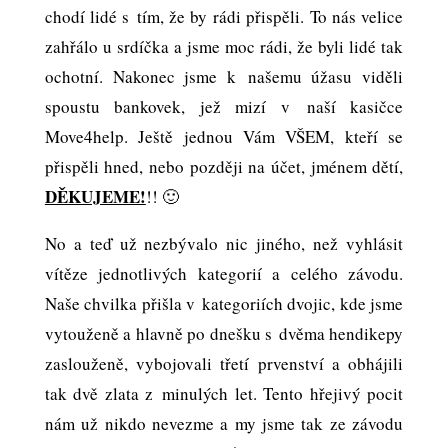
chodí lidé s tím, že by rádi přispěli. To nás velice
zahřálo u srdíčka a jsme moc rádi, že byli lidé tak
ochotní. Nakonec jsme k našemu úžasu viděli
spoustu bankovek, jež mizí v naší kasičce
Move4help. Ještě jednou Vám VŠEM, kteří se
přispěli hned, nebo později na účet, jménem dětí,
DĚKUJEME!
!! 🙂
No a teď už nezbývalo nic jiného, než vyhlásit
vítěze jednotlivých kategorií a celého závodu.
Naše chvilka přišla v kategoriích dvojic, kde jsme
vytouženě a hlavně po dnešku s dvěma hendikepy
zaslouženě, vybojovali třetí prvenství a obhájili
tak dvě zlata z minulých let. Tento hřejivý pocit
nám už nikdo nevezme a my jsme tak ze závodu