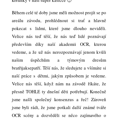
korunky v naší super kasičce 🙂
Během celé té doby jsme měli možnost projít se po
areálu závodu, prohlédnout si trať a hlavně
pokecat s lidmi, které jsme dlouho neviděli.
Velice nás teď těší, že nás teď lidé poznávají
především díky naší akademii OCR, kterou
vedeme, a že už nás nerozpoznávají jenom kvůli
našim úspěchům a týmovým dresům
bratřijaksepatří. Těší nás, že sledujete a všímáte si
naší práce s dětmi, jakým způsobem je vedeme.
Velice nás těší, když nám na závodě říkáte, že
přesně TOHLE ty dnešní děti potřebují. Konečně
jsme našli společný konsenzus a řeč! Zároveň
jsme byli rádi, že jsme potkali další známé tváře
OCR scény a dozvěděli se něco zajímavého o