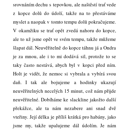
srovnáním dechu s tepovkou, ale naštěstí trať vede
z kopce dolů do údolí, takže na to přestáváme
myslet a naopak v tomto tempu dolů pokračujeme.
V okamžiku se trať opět zvedá nahoru do kopce,
ale to už jsme opět ve svém tempu, takže můžeme
šlapat dál. Neuvěřitelně do kopce táhnu já a Ondra
je za mnou, ale i to mi dodává sil, protože to se
taky často nestává, abych byl v kopci před ním.
Holt je vidět, že nemoc si vybrala a vybírá svou
daň. I tak ale bojujeme a hodinky ukazují
neuvěřitelných necelých 15 minut, což nám přijde
neuvěřitelné. Dobíháme ke slackline jakožto další
překážce, ale ta nám nezabere ani snad dvě
vteřiny. Její délka je příliš krátká pro habány, jako
jsme my, takže upalujeme dál údolím. Je nám