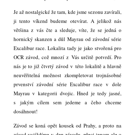
Je až nostalgické že tam, kde jsme sezonu zavírali,
ji tento víkend budeme otevírat. A jelikož nás
většina z vás čte a sleduje, víte, že se jedná o
hornický skanzen a důl Mayrau od závodní série
Excalibur race. Lokalita tady je jako stvořená pro
OCR závod, což mnozí z Vás určitě potvrdí. Pro
nás je to již čtvrtý závod v této lokalitě a hlavně
neuvěřitelná možnost zkompletovat trojnásobné
prvenství závodní série Excalibur race v dole
Mayrau v kategorii dvojic. Hned je tedy jasné,
s jakým cílem sem jedeme a čeho chceme
dosáhnout!
Závod se koná opět kousek od Prahy, a proto na
závod vyjíždíme v den závodu, přeci jenom ale o