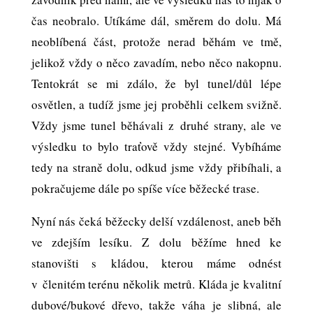
čas neobralo. Utíkáme dál, směrem do dolu. Má
neoblíbená část, protože nerad běhám ve tmě,
jelikož vždy o něco zavadím, nebo něco nakopnu.
Tentokrát se mi zdálo, že byl tunel/důl lépe
osvětlen, a tudíž jsme jej proběhli celkem svižně.
Vždy jsme tunel běhávali z druhé strany, ale ve
výsledku to bylo traťově vždy stejné. Vybíháme
tedy na straně dolu, odkud jsme vždy přibíhali, a
pokračujeme dále po spíše více běžecké trase.
Nyní nás čeká běžecky delší vzdálenost, aneb běh
ve zdejším lesíku. Z dolu běžíme hned ke
stanovišti s kládou, kterou máme odnést
v členitém terénu několik metrů. Kláda je kvalitní
dubové/bukové dřevo, takže váha je slibná, ale