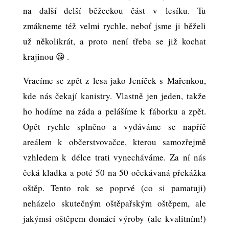
na další delší běžeckou část v lesíku. Tu
zmákneme též velmi rychle, neboť jsme ji běželi
už několikrát, a proto není třeba se již kochat
krajinou 😀 .
Vracíme se zpět z lesa jako Jeníček s Mařenkou,
kde nás čekají kanistry. Vlastně jen jeden, takže
ho hodíme na záda a pelášíme k fáborku a zpět.
Opět rychle splněno a vydáváme se napříč
areálem k občerstvovačce, kterou samozřejmě
vzhledem k délce trati vynecháváme. Za ní nás
čeká kladka a poté 50 na 50 očekávaná překážka
oštěp. Tento rok se poprvé (co si pamatuji)
neházelo skutečným oštěpařským oštěpem, ale
jakýmsi oštěpem domácí výroby (ale kvalitním!)