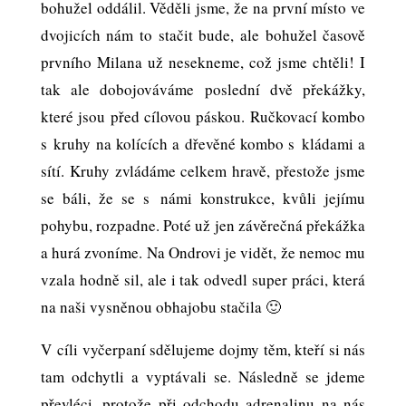
bohužel oddálil. Věděli jsme, že na první místo ve
dvojicích nám to stačit bude, ale bohužel časově
prvního Milana už nesekneme, což jsme chtěli! I
tak ale dobojováváme poslední dvě překážky,
které jsou před cílovou páskou. Ručkovací kombo
s kruhy na kolících a dřevěné kombo s kládami a
sítí. Kruhy zvládáme celkem hravě, přestože jsme
se báli, že se s námi konstrukce, kvůli jejímu
pohybu, rozpadne. Poté už jen závěrečná překážka
a hurá zvoníme. Na Ondrovi je vidět, že nemoc mu
vzala hodně sil, ale i tak odvedl super práci, která
na naši vysněnou obhajobu stačila 🙂
V cíli vyčerpaní sdělujeme dojmy těm, kteří si nás
tam odchytli a vyptávali se. Následně se jdeme
převléci, protože při odchodu adrenalinu na nás