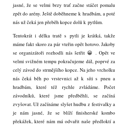
jasné, že se velmi brzy trať začne stáčet pomalu
zpět do arény. Ještě doběhneme k hradbám, a poté
nás už čeká jen přeběh kopce dolů k pytlům.
Tentokrát i délka tratě s pytli je krátká, takže
máme fakt skoro za pár vteřin opět hotovo. Jakoby
se organizátoři rozhodli nás šetřit 😀 . Opět ve
velmi svižném tempu pokračujeme dál, poprvé za
celý závod do strmějšího kopce. Na jeho vrcholku
nás čeká běh po vrstevnici až k síti s pneu a
hradbám, které též rychle zvládáme. Počet
závodníků, které jsme předběhli, se začíná
zvyšovat. Už začínáme slyšet hudbu z festivalky a
je nám jasné, že se blíží finisherské kombo
překážek, které nám má odvařit naše předloktí a