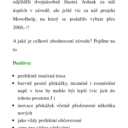
odjížděli dvojnásobně šťastní. Jednak za náš
úspěch v závodě, ale ještě víc za náš projekt
Move4help, na který se podařilo vybrat přes
2000,-!!
A jaké je celkové zhodnocení závodu? Pojďme na
to
Pozitiva:
perfektně značená trasa
barvitě pestré překážky, nicméně i rozmístění
např. v lese by mohlo být lepší (víc jich do
tohoto prostoru J )
inovace překážek včetně představení několika
nových
jako vždy perfektní občerstvení
ceny pro vítěze adekvátní