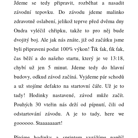
Jdeme se tedy připravit, rozběhat a nasadit
závodní tepovku. Do závodu jdeme malinko
zdravotně oslabení, jelikož teprve před dvěma dny
Ondra vyléčil chřipku, takže to pro něj bude
dvojitý boj. Ale jak nás znáte, již od začátku jsme
byli připraveni podat 100% výkon! Ťik ťak, ťik ťak,
čas běží a do našeho startu, který je ve 13:18,
chybí už jen 5 minut. Jdeme tedy do hlavní
budovy, odkud závod začíná. Vyjdeme pár schodů
a už stojíme defakto na startovní čáře. Už je to
tady! Hodinky nastavené, závod může začít.
Pouhých 30 vteřin nás drží od pípnutí, čili od
odstartování závodu. A je to tady, here we
goooooo. Staaaaaaart!
Pípáme hodinky a sprintem vyrážíme napříč