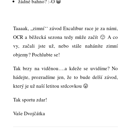
žádné bahno? :-O 😀
Taaaak, ,,zimní‘‘ závod Excalibur race je za námi,
OCR a běžecká sezona tedy může začít 🙂 A co
vy, začali jste už, nebo stále naháníte zimní
objemy? Pochlubte se!
Tak brzy na viděnou….a kdeže se uvidíme? No
hádejte, prozradíme jen, že to bude delší závod,
který je už naší letitou srdcovkou 😛
Tak sportu zdar!
Vaše Dvojčátka