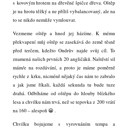
s kovovým hrotem na dřevěné špičce dřeva. Oštěp
je na hrotu těžký a ne příliš vybalancovaný, ale na
to se nikdo nemůže vymlouvat.
Vezmeme oštěp a hned jej házíme. K mému
překvapení můj oštěp se zasekává do země těsně
před terčem, kdežto Ondrův najde svůj cíl. To
znamená našich prvních 20 angličáků. Naštěstí sil
mám/e na rozdávání, a proto je máme poměrně
rychle z krku, nicméně nějaký čas nám to zabralo
a jak jsme říkali, každá sekunda tu bude tuze
drahá. Odbíháme od oštěpu do hlouby blízkého
lesa a chvilku nám trvá, než se tepovka z 200 vrátí
na 160 – alespoň 😀 .
Chvilku bojujeme s vyrovnáním tempa a