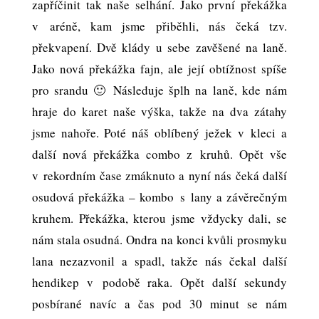
zapříčinit tak naše selhání. Jako první překážka
v aréně, kam jsme přiběhli, nás čeká tzv.
překvapení. Dvě klády u sebe zavěšené na laně.
Jako nová překážka fajn, ale její obtížnost spíše
pro srandu 🙂 Následuje šplh na laně, kde nám
hraje do karet naše výška, takže na dva zátahy
jsme nahoře. Poté náš oblíbený ježek v kleci a
další nová překážka combo z kruhů. Opět vše
v rekordním čase zmáknuto a nyní nás čeká další
osudová překážka – kombo s lany a závěrečným
kruhem. Překážka, kterou jsme vždycky dali, se
nám stala osudná. Ondra na konci kvůli prosmyku
lana nezazvonil a spadl, takže nás čekal další
hendikep v podobě raka. Opět další sekundy
posbírané navíc a čas pod 30 minut se nám