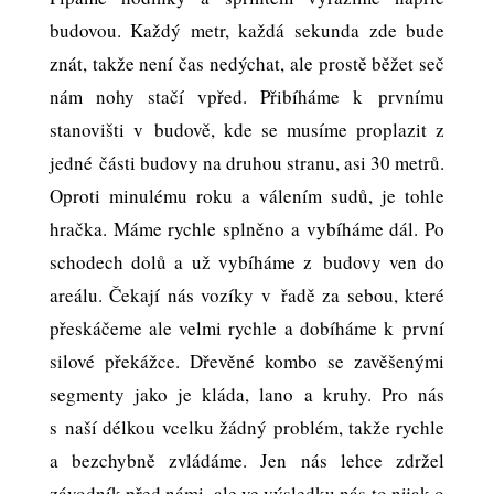
budovou. Každý metr, každá sekunda zde bude
znát, takže není čas nedýchat, ale prostě běžet seč
nám nohy stačí vpřed. Přibíháme k prvnímu
stanovišti v budově, kde se musíme proplazit z
jedné části budovy na druhou stranu, asi 30 metrů.
Oproti minulému roku a válením sudů, je tohle
hračka. Máme rychle splněno a vybíháme dál. Po
schodech dolů a už vybíháme z budovy ven do
areálu. Čekají nás vozíky v řadě za sebou, které
přeskáčeme ale velmi rychle a dobíháme k první
silové překážce. Dřevěné kombo se zavěšenými
segmenty jako je kláda, lano a kruhy. Pro nás
s naší délkou vcelku žádný problém, takže rychle
a bezchybně zvládáme. Jen nás lehce zdržel
závodník před námi, ale ve výsledku nás to nijak o