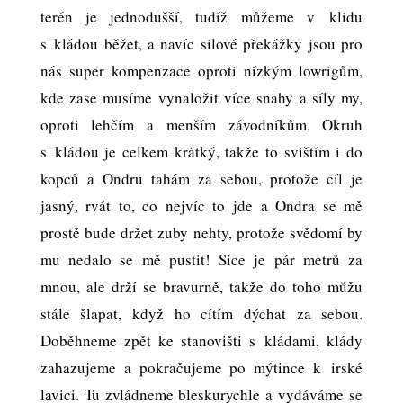
terén je jednodušší, tudíž můžeme v klidu
s kládou běžet, a navíc silové překážky jsou pro
nás super kompenzace oproti nízkým lowrigům,
kde zase musíme vynaložit více snahy a síly my,
oproti lehčím a menším závodníkům. Okruh
s kládou je celkem krátký, takže to svištím i do
kopců a Ondru tahám za sebou, protože cíl je
jasný, rvát to, co nejvíc to jde a Ondra se mě
prostě bude držet zuby nehty, protože svědomí by
mu nedalo se mě pustit! Sice je pár metrů za
mnou, ale drží se bravurně, takže do toho můžu
stále šlapat, když ho cítím dýchat za sebou.
Doběhneme zpět ke stanovišti s kládami, klády
zahazujeme a pokračujeme po mýtince k irské
lavici. Tu zvládneme bleskurychle a vydáváme se